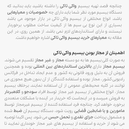
چنانچه قصد تهیه بیسیم
واکی تاکی
را داشته باشید باید بدانید که
دستگاه بیسیم مورد نظر شما باید دارای چه
خصوصیات
و
معیارهایی
باشد. انواع مختلفی از بیسیم واکی تاکی در بازار موجود می باشد
بسیاری از این نوع بی سیم ها از کیفیت ساخت مطلوب برخوردار
نیستند و دارای استانداردهای لازم نمی باشد. از همین روی، در این
مقاله به
معیارهای خرید بیسیم واکی تاکی
اشاره خواهیم داشت.
اطمینان از مجاز بودن بیسیم واکی تاکی
به صورت کلی بیسیم ها به دو دسته
مجاز
و
غیر مجاز
تقسیم می شوند.
بیسیم مجاز
دارای
بالاترین استانداردهای بین المللی
بوده و همچنین
فروش آن به دلیل ورود قانونی به کشور و عدم ایجاد تداخل در فرکانس
رادیویی کشور، مجاز بوده و استفاده کنندگان از آن بدون هیچ مجوزی می
توانند در کلیه محیط‌های عمومی از آن استفاده نمایند. برخلاف بیسیم
مجاز، انواع مختلفی از بیسیم غیر مجاز توسط افراد
سودجو
و
کلاهبردار
به فروش میرسد و در اینجاست که خریدار در آینده با مشکلات متعددی
برخورد خواهد کرد. چنانچه فرد استفاده کننده از بیسیم غیرمجاز توسط
مامورین و یا ضابطین قضایی
رویت شود، دستگاه بیسیم آن
ضبط
شده
و مشمول پرداخت
جزای نقدی
و
تحمل حبس
می شود. پس اکیدا توصیه
می شود از خرید و استفاده از بیسیم های غیر مجاز خودداری نمایید تا