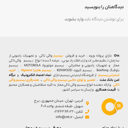
دیدگاهتان را بنویسید
برای نوشتن دیدگاه باید
وارد بشوید
.
Ott
دارای پروانه ورود ، خرید و فروش
بیسیم
واکی تاکی
و تجهیزات رادیویی از
سازمان تنظیم مقررات و ارتباطات رادیویی : عرضه کننده انواع بیسیم واکی تاکی
مجاز و تجهیزات رادیویی و مخابراتی ، بیسیم موتورولا MOTOROLA ، بیسیم
باوفنگ Baofeng , بیسیم کنوود KENWOOD ،
بیسیم هایترا Hytera
،
خرید
اینترنتی بیسیم
از فروشگاه اینترنتی بیسیم دارای
نماد اعتماد الکترونیک
و
درگاه
امن بانک ملت
،
تعمیر و لوازم جانبی بیسیم واکی تاکی
،
هندزفری بیسیم واکی
تاکی
و ارائه دهنده انواع بیسیم واکی تاکی مجاز به کلیه متقاضیان و همکاران محترم
با
قیمت همکاری
و ارسال به سراسر کشور.
آدرس : تهران ، میدان جمهوری ، برج
سهیل ، طبقه ششم ، واحد ۶۰۸
تلفن : 02166384022
ایمیل : info@ott.ir