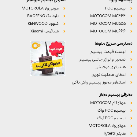
پیشنهاد ویژه
معرفی بیسیم غیرمجاز
بیسیم POC
موتورولا MOTOROLA
MOTOCOM MC444
باوفنگ BAOFENG
MOTOCOM MC555
کنوود KENWOOD
MOTOCOM MC666
شیائومی Xiaomi
دسترسی سریع منوها
لیست قیمت بیسیم
تعمیر و لوازم جانبی بیسیم
هندزفری دوفیش
اعطای عاملیت توزیع
استعلام مجوز بیسیم واکی تاکی
معرفی بیسیم مجاز
موتوکام MOTOCOM
بیسیم POC واکه
بیسیم POC آواک
موتورولا MOTOROLA
هایترا Hytera