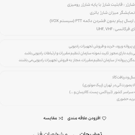
رژر : قابلیت شارژ با پایه شارژر رومیزی
نمایشگر میزان شارژ باتری
سال پیام بدون فشردن دکمه PTT (سیستم VOX)
فرکانسی : UHF, VHF
ی باید دارای مجوز تایید نمونه سازمان تنظیم مقررات و ارتباطات رادیویی باشد
رندگان پروانه از سازمان تنظیم مقررات، مجاز به فروش تجهیزات رادیویی می باشند
ال و دریافت کالا
لا بصورت آنی در تهران (پیک موتوری)
ه سراسر کشور (تیپاکس، پست، کالارسان و ...)
خرید حضوری
افزودن علاقه مندی
مقایسه
توضیحات
مشخصات فنی