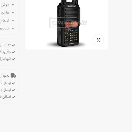
روش شا
دارای 
امکان ار
باندهای 
Ott دارای پروانه ورود، خرید و فروش تجهیزات رادیویی
واکی تاک
تنها دا
نحوه ارس
ارسال کا
ارسال ب
امکان 