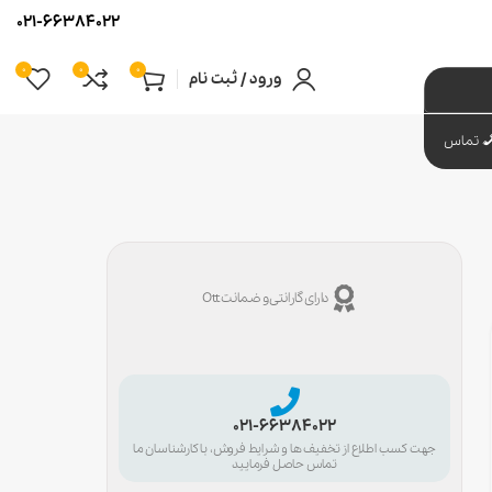
021-66384022
0
0
0
ورود / ثبت نام
تماس
دارای گارانتی و ضمانت Ott
021-66384022
جهت کسب اطلاع از تخفیف ها و شرایط فروش، با کارشناسان ما
تماس حاصل فرمایید