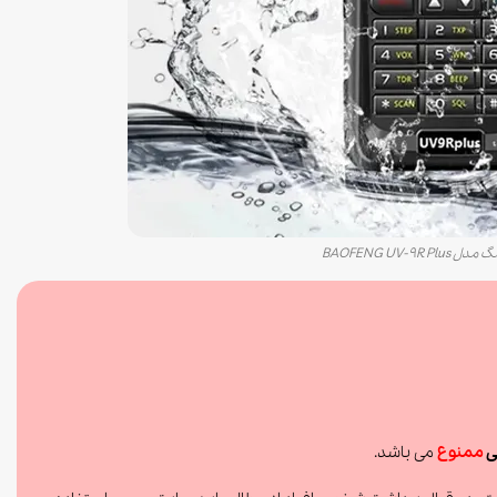
BAOFENG UV-9R
ی
ممنوع
می باشد.