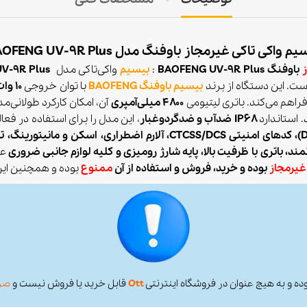
م واکی تاکی غیرمجاز باوفنگ مدل BAOFENG UV-9R Plus
باوفنگ BAOFENG UV-9R Plus
:
بیسیم
واکی‌تاکی مدل
UV-9R Plus
ت. این دستگاه از برند
بیسیم باوفنگ
BAOFENG
با توان خروجی
۱۰ وات (غیرواقعی)
راهم می‌کند. باتری لیتیومی
۴۸۰۰ میلی‌آمپری
آن، امکان کارکرد طولانی‌م
 استاندارد
IP۶۸ ضدآب و ضدگردوغبار
، این مدل را برای استفاده در فع
مند، باتری با ظرفیت بالا، پایه شارژ رومیزی و کلیه لوازم جانبی ضروری
عر
غیرمجاز
بوده و خرید، فروش و استفاده از آن
ممنوع
بوده و همچنین ای
ده و به هیچ عنوان در فروشگاه اینترنتی
Ott
قابل خرید یا فروش نیست و
صرف