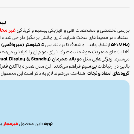
بیسی
بررسی تخصصی و مشخصات فنی و فیزیکی بیسیم واکی‌تاکی
غیر مجاز
استفاده در محیط‌های سخت شرایط کاری چالش برانگیز طراحی شده اس
520MHz)
ارتباطی پایدار و شفاف تا برد تقریبی
5 کیلومتر (غیرواقعی)
ف
قابلیت‌های مدیریت هوشمند مصرف انرژی، دوام آن را افزایش می‌دهد.
می‌سازد. ویژگی‌هایی مثل
دو باند همزمان (Dual Display & Standby)، کدهای امنیتی CTCSS/DCS، آلارم اضطراری، اسکن و مانیتورینگ، تایمر محدودکننده مکالمه (TOT) و قابلیت رله 1750Hz
بالایی در ارتباطات
بی سیم
فراهم می‌کنند. این مدل همراه با
آنتن قدرت
گروه‌های امداد و نجات
شناخته می‌شود. لازم به ذکر است
این محصول
توجه :
این محصول
غیرمجاز
بو