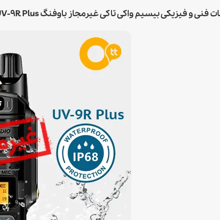
و فیزیکی بیسیم واکی تاکی غیرمجاز باوفنگ BAOFENG UV-9R Plus