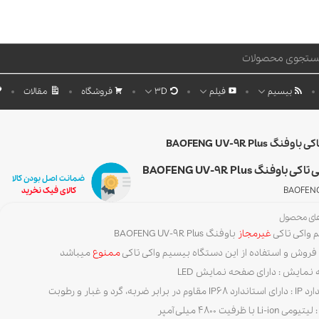
بیسیم
فیلم
3D
فروشگاه
مقالات
 BAOFENG UV-9R Plus
اوفنگ BAOFENG UV-9R Plus
ضمانت اصل بودن کالا
BAOFENG
کالای فیک نخرید
های محصول
 واکی تاکی
غیرمجاز
باوفنگ BAOFENG UV-9R Plus
 فروش و استفاده از این دستگاه بیسیم واکی تاکی
ممنوع
میباشد
نمایش : دارای صفحه نمایش LED
 برابر ضربه، گرد و غبار و رطوبت
Li-io با ظرفیت 4800 میلی آمپر