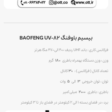
بیسیم باوفنگ BAOFENG UV-82
فرکانس کاری : باند UHF ردیف ۴۰۰ الی ۴۷۰ مگا هرتز
وزن : وزن دستگاه بهمراه باطری
۱۸۰
گرم
تعداد کانال ( فرکانس ) :
30
کانال
توان : توان خروجی
۳
الی
۵
وات
باطری : باطری
۲۰۰۰
میلی آمپر
برد : در فضای بسته 1 الی 2 کیلومتر در فضای باز تا 3 کیلومتر