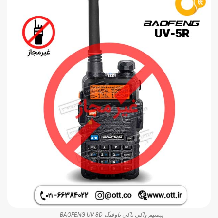
بیسیم واکی تاکی باوفنگ BAOFENG UV-8D