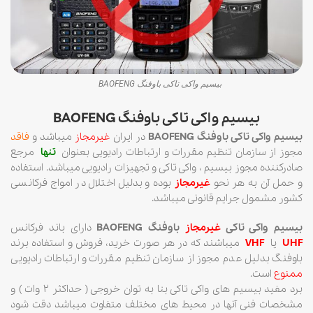
بیسیم واکی تاکی باوفنگ BAOFENG
بیسیم واکی تاکی باوفنگ BAOFENG
بیسیم واکی تاکی باوفنگ BAOFENG
در ایران
غیرمجاز
میباشد و
فاقد
مجوز از سازمان تنظیم مقررات و ارتباطات رادیویی بعنوان
تنها
مرجع
صادرکننده مجوز بیسیم ، واکی تاکی و تجهیزات رادیویی میباشد. استفاده
و حمل آن به هر نحو
غیرمجاز
بوده و بدلیل اختلال در امواج فرکانسی
کشور مشمول جرایم قانونی میباشد.
بیسیم واکی تاکی
غیرمجاز
باوفنگ BAOFENG
دارای باند فرکانس
UHF
یا
VHF
میباشند که در هر صورت خرید، فروش و استفاده برند
باوفنگ بدلیل عدم مجوز از سازمان تنظیم مقررات و ارتباطات رادیویی
ممنوع
است.
برد مفید بیسیم های واکی تاکی بنا به توان خروجی ( حداکثر 2 وات ) و
مشخصات فنی آنها در محیط های مختلف متفاوت میباشد دقت شود