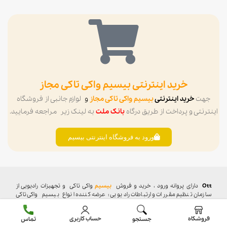
خرید اینترنتی بیسیم واکی تاکی مجاز
جهت
خرید اینترنتی
بیسیم واکی تاکی مجاز
و
لوازم جانبی از فروشگاه
اینترنتی و پرداخت از طریق درگاه
بانک ملت
به لینک زیر مراجعه فرمایید.
ورود به فروشگاه اینترنتی بیسیم
Ott
دارای پروانه ورود ، خرید و فروش
بیسیم
واکی تاکی
و تجهیزات رادیویی از
سازمان تنظیم مقررات و ارتباطات رادیویی : عرضه کننده انواع بیسیم واکی تاکی
مجاز و تجهیزات رادیویی و مخابراتی ، بیسیم موتورولا MOTOROLA ، بیسیم
باوفنگ Baofeng , بیسیم کنوود KENWOOD ،
بیسیم هایترا Hytera
،
خرید
فروشگاه
حساب کاربری
جستجو
تماس
اینترنتی بیسیم
از فروشگاه اینترنتی بیسیم دارای
نماد اعتماد الکترونیک
و
درگاه