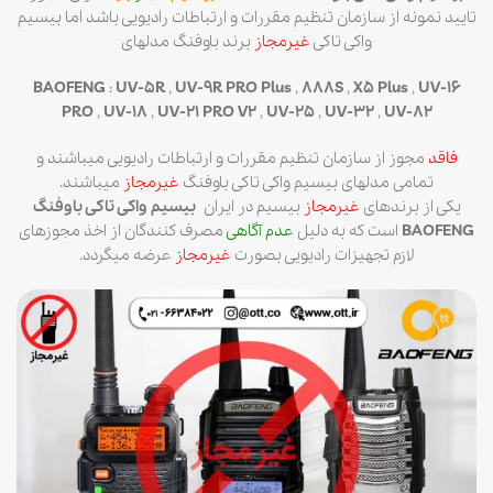
تایید نمونه از سازمان تنظیم مقررات و ارتباطات رادیویی باشد اما بیسیم
واکی تاکی
غیرمجاز
برند باوفنگ مدلهای
BAOFENG
:
UV-5R
,
UV-9R PRO Plus
,
888S
,
X5 Plus
,
UV-16
PRO
,
UV-18
,
UV-21 PRO V2
,
UV-25
,
UV-32
,
UV-82
فاقد
مجوز از سازمان تنظیم مقررات و ارتباطات رادیویی میباشند و
تمامی مدلهای بیسیم واکی تاکی باوفنگ
غیرمجاز
میباشند.
یکی از برندهای
غیرمجاز
بیسیم در ایران
بیسیم واکی تاکی باوفنگ
BAOFENG
است که به دلیل
عدم آگاهی
مصرف کنندگان از اخذ مجوزهای
لازم تجهیزات رادیویی بصورت
غیرمجاز
عرضه میگردد.