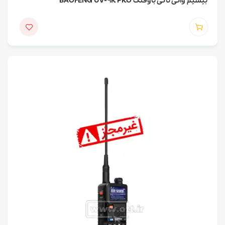
بیسیم واکی تاکی باوفنگ BAOFENG UV-9R PRO