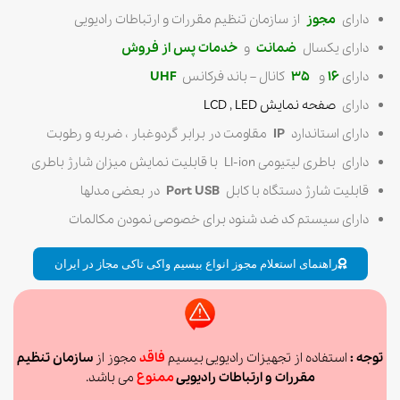
دارای
مجوز
از سازمان تنظیم مقررات و ارتباطات رادیویی
دارای یکسال
ضمانت
و
خدمات پس از فروش
دارای
16
و
35
کانال – باند فرکانس
UHF
دارای
صفحه نمایش LCD , LED
دارای استاندارد
IP
مقاومت در برابر گردوغبار ، ضربه و رطوبت
دارای باطری لیتیومی LI-ion با قابلیت نمایش میزان شارژ باطری
قابلیت شارژ دستگاه با کابل
Port USB
در بعضی مدلها
دارای سیستم کد ضد شنود برای خصوصی نمودن مکالمات
راهنمای استعلام مجوز انواع بیسیم واکی تاکی مجاز در ایران
توجه :
استفاده از تجهیزات رادیویی بیسیم
فاقد
مجوز از
سازمان تنظیم
مقررات و ارتباطات رادیویی
ممنوع
می باشد.