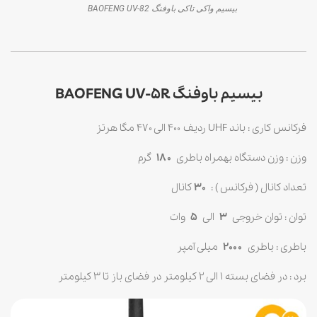
بیسیم واکی تاکی باوفنگ BAOFENG UV-82
بیسیم باوفنگ BAOFENG UV-5R
فرکانس کاری : باند UHF ردیف ۴۰۰ الی ۴۷۰ مگا هرتز
وزن : وزن دستگاه بهمراه باطری
۱۸۰
گرم
تعداد کانال ( فرکانس ) :
30
کانال
توان : توان خروجی
۳
الی
۵
وات
باطری : باطری
۲۰۰۰
میلی آمپر
برد : در فضای بسته 1 الی 2 کیلومتر در فضای باز تا 3 کیلومتر