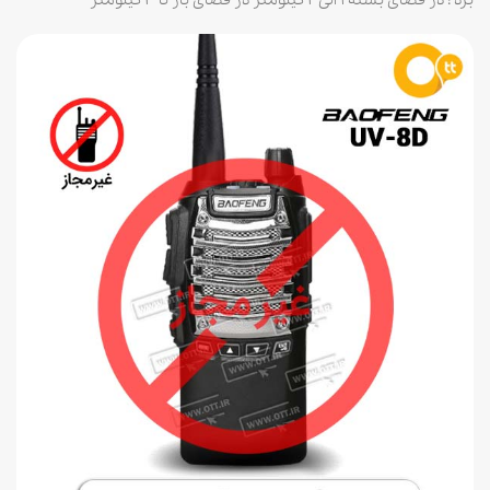
برد : در فضای بسته 1 الی 2 کیلومتر در فضای باز تا 3 کیلومتر