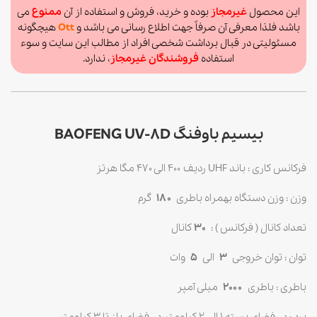
این محصول
غیرمجاز
بوده و خرید، فروش و استفاده از آن
ممنوع
می
باشد فلذا معرفی آن صرفاً جهت اطلاع رسانی می باشد و
Ott
هیچگونه
مسئولیتی در قبال برداشت شخصی افراد از مطالب این سایت و سوء
استفاده
فروشندگان غیرمجاز
، ندارد.
بیسیم باوفنگ BAOFENG UV-8D
فرکانس کاری : باند UHF ردیف ۴۰۰ الی ۴۷۰ مگا هرتز
وزن : وزن دستگاه بهمراه باطری
۱۸۰
گرم
تعداد کانال ( فرکانس ) :
30
کانال
توان : توان خروجی
۳
الی
۵
وات
باطری : باطری
۲۰۰۰
میلی آمپر