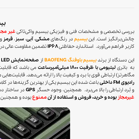
بیسی
بررسی تخصصی و مشخصات فنی و فیزیکی بیسیم واکی‌تاکی
غیر مجا
چالش‌برانگیز است. این
بیسیم
در رنگ‌های
مشکی
،
آبی
،
سبز
،
قرمز
و
کاربر فراهم می‌آورد. استاندارد حفاظتی
IP68
تضمین مقاومت عالی در ب
این دستگاه از برند
بیسیم باوفنگ
BAOFENG
از
صفحه‌نمایش LED با نور پس‌زمینه قابل تنظیم در سه رنگ
به باتری
لیتیومی با ظرفیت 1800 میلی‌آمپر‌ساعت
می باشد که قابلیت
مگاهرتز) ارتباطی قوی با برد و کیفیت بالا را ارائه می‌دهد. قابلیت‌هایی 
رادیوی FM داخلی
باعث شده این بیسیم یکی از بهترین گزینه‌ها در کلا
و بُرد ارتباطی را بالا می‌برد. همچنین، وجود حسگر
GPS
در ساختار دست
غیرمجاز
بوده و خرید، فروش و استفاده از آن
ممنوع
بوده و همچنین 