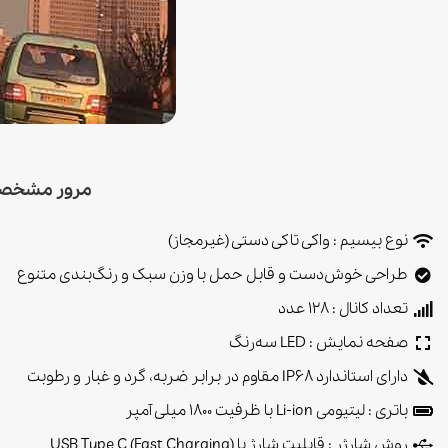
مرور مشخصات فنی
نوع بیسیم : واکی تاکی دستی (غیرمجاز)
طراحی خوش‌دست و قابل حمل با وزن سبک و رنگ‌بندی متنوع
تعداد کانال : 128 عدد
صفحه نمایش : LED سه‌رنگ
دارای استاندارد IP68 مقاوم در برابر ضربه، گرد و غبار و رطوبت
باتری : لیتیومی Li-ion با ظرفیت 1800 میلی آمپر
روش شارژر : قابلیت شارژ با (Fast Charging) USB Type C