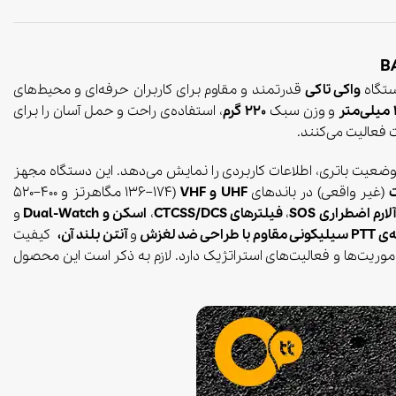
تگاه
واکی تاکی
قدرتمند و مقاوم برای کاربران حرفه‌ای و محیط‌های
و وزن سبک
220 گرم
، استفاده‌ی راحت و حمل آسان را برای
فعالیت می‌کنند.
وضعیت باتری، اطلاعات کاربردی را نمایش می‌دهد. این دستگاه مجهز
(غیر واقعی) در باندهای
UHF و VHF
(136–174 مگاهرتز و 400–520
لارم اضطراری SOS
،
فیلترهای CTCSS/DCS
،
اسکن و Dual-Watch
و
وم با طراحی ضد لغزش
و
آنتن بلند آن،
کیفیت
موریت‌ها و فعالیت‌های استراتژیک دارد. لازم به ذکر است
این محصول