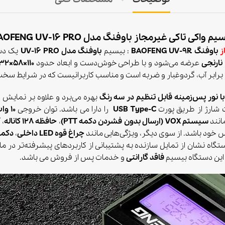
م واکی تاکی غیرمجاز باوفنگ مدل BAOFENG UV-16 PRO
ز
باوفنگ BAOFENG UV-9R
: بیسیم
باوفنگ مدل UV-16 PRO
یک دس
نارنجی
عرضه می‌شود و با طراحی خوش‌دست و ابعاد حدود
110×58×32 میلی‌متر
رابر آب، گردوغبار و ضربه است و مناسب کاربرانیست که در شرایط سخت 
بهره می‌برد و علاوه بر نمایش 
 شارژ از طریق پورت
USB Type-C
را دارا می باشد. توان خروجی
10 وات
مانند
سیستم VOX (ارسال بدون فشردن دکمه PTT)
،
حافظه 128 کاناله
،
آ
س خود باشد. از سوی دیگر، ویژگی‌هایی مانند
چراغ قوه LED داخلی
،
دکمه‌ی PTT سیلیکونی مقا
گاه نشان از تمایل سازنده به پشتیبانی از کاربردهای پیشرفته‌تر در ما
این دستگاه بیسیم
فاقد گارانتی
و خدمات پس از فروش می باشد.