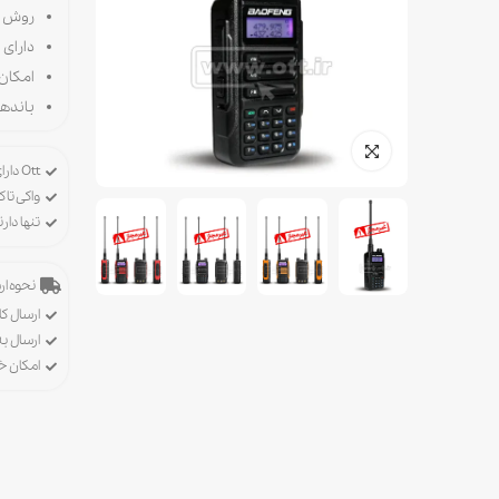
روش شارژر 
دارای 
امکان ار
باندهای 
Ott دارای پروانه ورود، خرید و فروش تجهیزات رادیویی
واکی تاک
تنها دا
نحوه ارس
ارسال کا
ارسال ب
امکان 