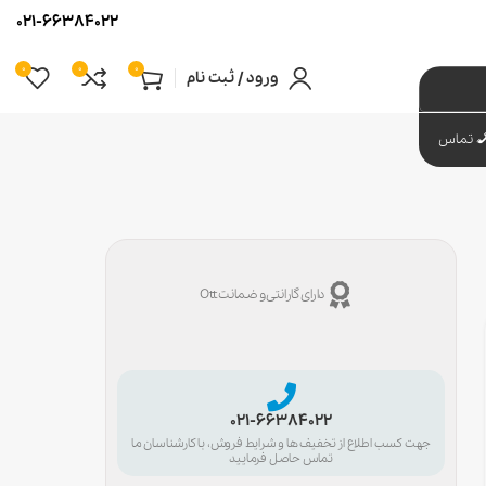
021-66384022
0
0
0
ورود / ثبت نام
تماس
دارای گارانتی و ضمانت Ott
021-66384022
جهت کسب اطلاع از تخفیف ها و شرایط فروش، با کارشناسان ما
تماس حاصل فرمایید