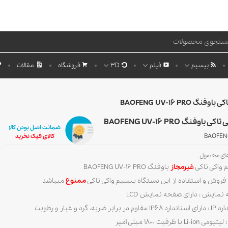
بیسیم
فیلم
3D
فروشگاه
مقالات
گ BAOFENG UV-16 PRO
اوفنگ BAOFENG UV-16 PRO
ضمانت اصل بودن کالا
BAOFENG
کالای فیک نخرید
های محصول
 واکی تاکی
غیرمجاز
باوفنگ BAOFENG UV-16 PRO
 فروش و استفاده از این دستگاه بیسیم واکی تاکی
ممنوع
میباشد
نمایش : دارای صفحه نمایش LCD
 برابر ضربه، گرد و غبار و رطوبت
Li-io با ظرفیت 1800 میلی آمپر