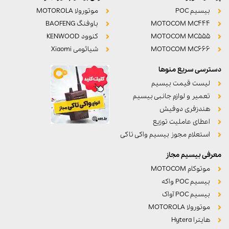
بیسیم POC
موتورولا MOTOROLA
MOTOCOM MC444
باوفنگ BAOFENG
MOTOCOM MC555
کنوود KENWOOD
MOTOCOM MC666
شیائومی Xiaomi
دسترسی سریع منوها
لیست قیمت بیسیم
تعمیر و لوازم جانبی بیسیم
هندزفری دوفیش
اعطای عاملیت توزیع
استعلام مجوز بیسیم واکی تاکی
معرفی بیسیم مجاز
موتوکام MOTOCOM
بیسیم POC واکه
بیسیم POC آواک
موتورولا MOTOROLA
هایترا Hytera