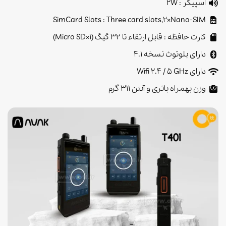
اسپیکر : 2W
SimCard Slots : Three card slots,2×Nano-SIM
کارت حافظه : قابل ارتقاء تا ۳۲ گیگ (1×Micro SD)
دارای بلوتوث نسخه ۴.۱
دارای Wifi 2.4 / 5 GHz
وزن بهمراه باتری و آنتن 311 گرم