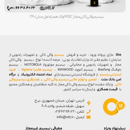
بیسیم واکی تاکی مجاز POC آواک همراه اول مدل T401
Ott
دارای پروانه ورود ، خرید و فروش
بیسیم
واکی تاکی
و تجهیزات رادیویی از
سازمان تنظیم مقررات و ارتباطات رادیویی : عرضه کننده انواع بیسیم واکی تاکی
مجاز و تجهیزات رادیویی و مخابراتی ، بیسیم موتورولا MOTOROLA ، بیسیم
باوفنگ Baofeng , بیسیم کنوود KENWOOD ،
بیسیم هایترا Hytera
،
خرید
اینترنتی بیسیم
از فروشگاه اینترنتی بیسیم دارای
نماد اعتماد الکترونیک
و
درگاه
امن بانک ملت
،
تعمیر و لوازم جانبی بیسیم واکی تاکی
،
هندزفری بیسیم واکی
تاکی
و ارائه دهنده انواع بیسیم واکی تاکی مجاز به کلیه متقاضیان و همکاران محترم
با
قیمت همکاری
و ارسال به سراسر کشور.
آدرس : تهران ، میدان جمهوری ، برج
سهیل ، طبقه ششم ، واحد ۶۰۸
تلفن : 02166384022
ایمیل : info@ott.ir
پیشنهاد ویژه
معرفی بیسیم غیرمجاز