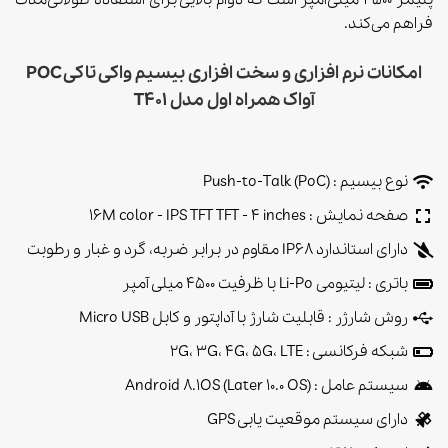
فراهم می‌کند.
امکانات نرم افزاری و سخت افزاری بیسیم واکی تاکی POC
آواک همراه اول مدل T401
نوع بیسیم : Push-to-Talk (PoC)
صفحه نمایش : 16M color - IPS TFT TFT - 4 inches
دارای استاندارد IP68 مقاوم در برابر ضربه، گرد و غبار و رطوبت
باتری : لیتیومی Li-Po با ظرفیت 4500 میلی آمپر
روش شارژر : قابلیت شارژ با آداپتور و کابل Micro USB
شبکه فرکانسی : 2G، 3G، 4G، 5G، LTE
سیستم عامل : Android 8.1OS (Later 10.0 OS)
دارای سیستم موقعیت یابی GPS