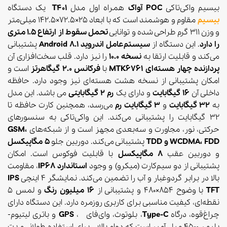
بیسیم واکی‌تاکی
POC
آواک
همراه اول مدل
T401
یک دستگاه
بیسیم
مقاوم و هوشمند است که با ابعاد 25×72.5×142.5 میلی‌متر
و وزن 311 گرم طراحی شده و توانایی
تحمل سقوط از ارتفاع 1.5 متری
را دارد
. این دستگاه از
سیستم‌عامل اندروید Android 8.1
پشتیبانی
می‌کند و قابلیت ارتقا به
نسخه 10.0
را نیز دارد. قلب سخت‌افزاری آن
پردازنده چهار هسته‌ای MTK6761
با
فرکانس 2.0 گیگاهرتز
است و
امکان پشتیبانی از نسخه هشت هسته‌ای نیز وجود دارد. حافظه
داخلی آن
16 گیگابایت
و دارای یک
رم 2 گیگابایتی
می باشد. این مدل
به
32 گیگابایت
و
3 گیگابایت رم
می‌رسد، همچنین کارت حافظه تا
32 گیگابایت را پشتیبانی می‌کند. این واکی‌تاکی به سنسورهای
حرکتی، نور، مجاورت و سه‌بعدی مجهز است و از شبکه‌های
GSM،
WCDMA، FDD و TDD
پشتیبانی می‌کند. دوربین جلو
5 مگاپیکسل
و دوربین عقب
8 مگاپیکسل
با قابلیت فوکوس است. امکان
پشتیبانی از دو سیم‌کارت (میکرو) و وجود
استاندارد IP68
، مقاومت
بالا در برابر گردوغبار و آب را تضمین می‌کند. نمایشگر 4 اینچی
IPS
TFT
با وضوح 854×480 و پشتیبانی از
16 میلیون رنگ
و لمس 5
نقطه‌ای، کیفیت مناسبی برای کاربری روزمره دارد. این دستگاه دارای
چراغ‌قوه، درگاه
Type-C
، بلوتوث، وای‌فای ،
GPS
و باتری لیتیوم-
پلیمر 4500 میلی‌آمپر است که دوام بالایی برای استفاده طولانی‌مدت