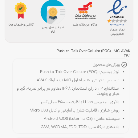
درگاه امن بانک ملت
گارانتی و خدمات Ott
ضمانت اصل بودن
نماد اعتماد
کالا
الکترونیکی
Push-to-Talk Over Cellular (POC) - MCI AVAK
T401
ویژگی‌های محصول
نوع بیسیم : Push-to-Talk Over Cellular (POC)
بیسیم اینترنتی : همراه اول MCI برند آواک AVAK
استاندارد IP : دارای استاندارد IP68 مقاوم در برابر ضربه، گرد و
غبار و رطوبت
باتری : لیتیومی Li-ion با ظرفیت 4500 میلی آمپر
روش شارژر : قابلیت شارژ با آداپتور و کابل Micro USB
سیستم عامل : Android 8.1OS (Later 10.0 OS)
باندهای فرکانسی : GSM, WCDMA, FDD, TDD