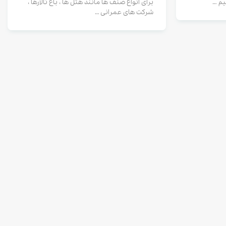
یم …
برای انواع صنف ها مانند هتل ها ، باغ تالارها ،
شرکت های عمرانی …