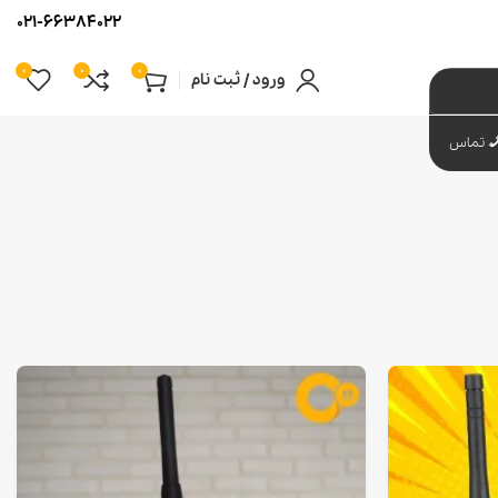
021-66384022
0
0
0
ورود / ثبت نام
تماس