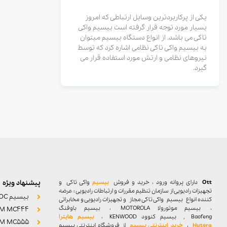
یکی از پرکاربردترین وسایل ارتباطی که امروز
بسیار مورد توجه قرار گرفته است بیسیم واکی
تاکی می باشد. از انواع دستگاه بیسیم میتوان
به بیسیم واکی تاکی نظامی اشاره کرد که توسط
نیروهای نظامی و ارتش مورد استفاده قرار می
گیرد.
Ott
دارای پروانه ورود ، خرید و فروش
بیسیم
واکی تاکی
و
پیشنهاد ویژه
تجهیزات رادیویی از سازمان تنظیم مقررات و ارتباطات رادیویی : عرضه
بیسیم POC
کننده انواع بیسیم واکی تاکی مجاز و تجهیزات رادیویی و مخابراتی
، بیسیم موتورولا MOTOROLA ، بیسیم باوفنگ
M MC444
Baofeng , بیسیم کنوود KENWOOD ،
بیسیم هایترا
M MC555
Hytera
،
خرید اینترنتی بیسیم
از فروشگاه اینترنتی بیسیم