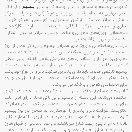
در دنیای امروز بیسیم واکی‌تاکی به دلیل آسان نمودن ارتباطات بین افراد،
کاربردهای وسیع و متنوعی دارد. از جمله کاربردهای
بیسیم
واکی‌تاکی
مجاز می‌توان به ایجاد ارتباط بین پرسنل در ( ارگان‌ها و ادارات ، مراکز
درمانی ، مراکز خدماتی ، آژانس مسافرتی و توریستی ، مراکز خرید ،
تجاری و تفریحی ، مراکز تبلیغاتی ، کارخانجات ، انبارها ، کارگاه‌های
ساختمانی ، پروژه‌های عمرانی و ساخت و ساز ، مراکز مذهبی ، شکار ،
مقاصد تفریحی و … ) اشاره نمود.
کارگاه‌های ساختمانی و پروژه‌های عمرانی بیسیم واکی تاکی مجاز از نوع
بیسیم کارگاهی خریداری میکنند، این دسته بیسیم‌ها فاقد صفحه
نمایش بوده و دارای استاندارد های مقاومتی بالا می باشند، بدین معنی
که دارای مقاومت بیشتر در برابر گرد و غبار ، ضربه و رطوبت هستند.
بیسیم کارگاهی عموما باید دارای بالاترین ظرفیت باتری در نوع خود باشد
و یکی دیگر از مزایای آن وجود امکانات منحصر بفرد از قبیل چراغ قوه
برای محیط‌های کم نور و یا فاقد نور می‌باشد.
آژانس‌های مسافرتی و توریستی از بیسیم آفرود یا بیسیم طبیعت گردی
استفاده می‌کنند، این دسته از بیسیم واکی تاکی مجاز دارای آنتن بلند
برای برد بیشتر هستند و در ضمن بنا به دسترسی کم در سفر به انرژی
الکتریسته ظرفیت باتری بالاتری را خواستارند، در ضمن این نوع بیسیم
آفرود یا بیسیم طبیعت گردی ، نه تنها داری پایه شارژی ، بلکه دارای کابل
Port USB و آداپتور جهت شارژ می‌باشند، و وجود امکاناتی از قبیل شارژ
بی سیم ها با شارژر فندکی خودرو و یا پاور بانک بسیار میتواند مفید