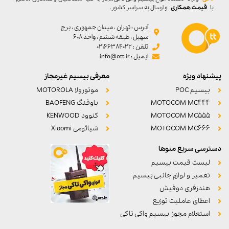
با
قیمت همکاری
و ارسال به سراسر کشور.
آدرس : تهران ، میدان جمهوری ، برج
سهیل ، طبقه ششم ، واحد ۶۰۸
تلفن : 02166384022
ایمیل : info@ott.ir
پیشنهاد ویژه
معرفی بیسیم غیرمجاز
بیسیم POC
موتورولا MOTOROLA
MOTOCOM MC444
باوفنگ BAOFENG
MOTOCOM MC555
کنوود KENWOOD
MOTOCOM MC666
شیائومی Xiaomi
دسترسی سریع منوها
لیست قیمت بیسیم
تعمیر و لوازم جانبی بیسیم
هندزفری دوفیش
اعطای عاملیت توزیع
استعلام مجوز بیسیم واکی تاکی