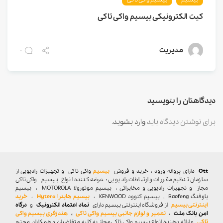
کیت الکترونیکی بیسیم واکی تاکی
مدیریت
0
دیدگاهتان را بنویسید
برای نوشتن دیدگاه باید
وارد بشوید
.
Ott
دارای پروانه ورود ، خرید و فروش
بیسیم
واکی تاکی
و تجهیزات رادیویی از
سازمان تنظیم مقررات و ارتباطات رادیویی : عرضه کننده انواع بیسیم واکی تاکی
مجاز و تجهیزات رادیویی و مخابراتی ، بیسیم موتورولا MOTOROLA ، بیسیم
باوفنگ Baofeng , بیسیم کنوود KENWOOD ،
بیسیم هایترا Hytera
،
خرید
اینترنتی بیسیم
از فروشگاه اینترنتی بیسیم دارای
نماد اعتماد الکترونیک
و
درگاه
امن بانک ملت
،
تعمیر و لوازم جانبی بیسیم واکی تاکی
،
هندزفری بیسیم واکی
تاکی
و ارائه دهنده انواع بیسیم واکی تاکی مجاز به کلیه متقاضیان و همکاران محترم