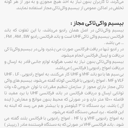
می‌گردد، تا کاربران بدون نیاز به اخذ هیچ مجوزی و به دور از هر گونه
تخلفی در اماکن عمومی از بیسیم واکی‌تاکی مجاز استفاده نمایند.
بیسیم واکی‌تاکی مجاز :
بیسیم واکی‌تاکی در اصل همان رادیو می‌باشد، با این تفاوت که باند
فرکانس بیسیم واکی تاکی UHF است و باند فرکانس رادیو FM , AM , SW ,
… می باشد .
در رادیو تنها دریافت فرکانس صورت می پذیرد ولی در بیسیم واکی‌تاکی
دریافت و ارسال فرکانس انجام میشود.
بیسیم واکی‌تاکی بدون نیاز به نصب هرگونه لوازم جانبی قادر به ارسال و
دریافت امواج رادیویی ( فرکانس ) می‌باشد.
بی سیم ها با دو باند VHF و UHF کار می‌کنند، به امواج رادیویی UHF ، LF ،
VLF و MF ، امواج رادیویی با فرکانس کوتاه گفته می‌شود، بیسیم های واکی
تاکی مجاز دارای مجوز از سازمان تنظیم مقررات با توان خروجی ۰.۵ وات
توانایی ارسال و دریافت فرکانس در باند فرکانسی UHF با برد مفید تا
فاصله ۱۵۰۰ متر دارد و در صورتی که محیط بدون موانع و معارض ( ایده
آل ) باشد، برد دستگاه تا ۳ کیلومتر و یا بیشتر هم می رسد که البته به
این فاصله ، برد اسمی دستگاه گفته می‌شود.
به امواج رادیویی VHF و یا HF ، امواج رادیویی با فرکانس بلند گفته می
شود ، باند فرکانسی VHF در صورتی که به دستگاه فرستنده مادر ( ریپیتر )