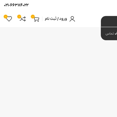
021-66384022
0
0
0
ورود / ثبت نام
تماس