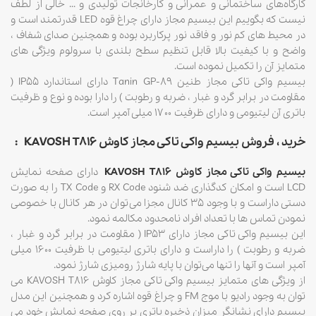
کارگاه‌های ساختمانی و عمرانی و کارخانجات تولیدی و … خالی از لطف
نیست که بگوییم این بیسیم مجاز دارای چراغ قوه LED قدرتمند است و
در محیط های کم نور و فاقد نور پرکاربرد بوده و همچنین صدای شفاف ،
واضح و با کیفیت بالا قابل تنظیم سطح بلندی با سرولوم ویژگی های
متمایز آن را تکمیل نموده است.
بیسیم واکی تاکی مجاز طنین Tanin GP-89 دارای استاندارد IP55 (
مقاومت در برابر گرد و غبار ، ضربه و رطوبت ) را دارا بوده و نوع و ظرفیت
باتری آن لیتیومی و دارای ظرفیت ۱۷۰۰ میلی آمپر است.
خرید ، فروش بیسیم واکی تاکی مجاز کاوش KAVOSH T816
:
بیسیم واکی تاکی مجاز کاوش KAVOSH T816
دارای صفحه نمایش
LCD است و امکان کدگذاری ضد شنود RX Code و TX Code را به صورت
دستی داراست و با وجود ۳۵ کانال مجزا می‌توان در هر کانال با خصوصی
نمودن تماس ها با تعداد افراد نامحدود مکالمه نمود.
این بیسیم واکی تاکی مجاز دارای IP53 ( مقاومت در برابر گرد و غبار ،
ضربه و رطوبت ) را داراست و دارای باتری لیتیومی با ظرفیت ۱۶۰۰ میلی
آمپر است و آنها را تنها می‌توان با پایه شارژ رومیزی شارژ نمود.
از ویژگی های متمایز بیسیم واکی تاکی مجاز کاوش KAVOSH T816 می
توان به وجود رادیو با موج FM و چراغ قوه اشاره کرد و همچنین این مدل
بیسیم دارای نشانگر میزان ذخیره باتری بر روی صفحه نمایش خود می