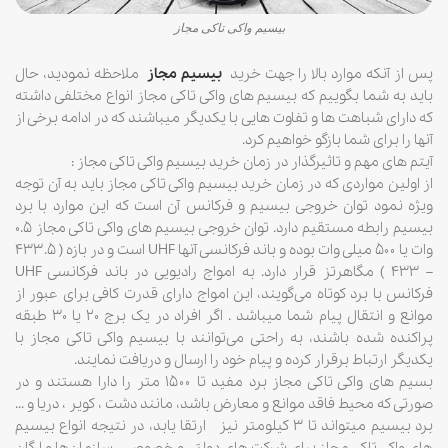
بیسیم واکی تاکی مجاز
پس از آنکه موارد بالا را جهت خرید
بیسیم مجاز
ملاحظه نمودید، حال
باید به شما بگوییم که بیسیم های واکی تاکی مجاز انواع مختلفی داشته
که دارای شباهت ها و تفاوت هایی با یکدیگر میباشند که در ادامه برخی از
آنها را برای شما بازگو خواهیم کرد.
آیتم های مهم و تاثیرگذار در زمان خرید بیسیم واکی تاکی مجاز :
از اولین مواردی که در زمان خرید بیسیم واکی تاکی مجاز باید به آن توجه
ویژه نمود توان خروجی بیسیم و فرکانس آن است که این موارد با برد
بیسیم رابطه مستقیم دارد. توان خروجی بیسیم های واکی تاکی مجاز ۰.۵
وات یا ۵۰۰ میلی وات بوده و باند فرکانسی آنها UHF است و در بازه ( ۴۳۳.۵
– ۴۳۳ ) مگاهرتز قرار دارد. به امواج رادیویی در باند فرکانسی UHF
فرکانس با برد کوتاه می‌گویند، این امواج دارای قدرت کافی برای عبور از
موانع و انتقال پیام شما میباشد . اگر افراد در یک برج ۲۰ یا ۳۰ طبقه
پراکنده شده باشند، به راحتی می‌توانند با بیسیم واکی تاکی مجاز با
یکدیگر ارتباط برقرار کرده و پیام خود را ارسال و دریافت نمایند.
بسیم های واکی تاکی مجاز برد مفید تا ۱۵۰۰ متر را دارا هستند و در
صورتی که محیط فاقد موانع و معارض باشد، مانند دشت ، کویر ، دریا و …
برد بیسیم میتواند تا ۳ کیلومتر نیز ارتقا یابد، در نتیجه انواع بیسیم