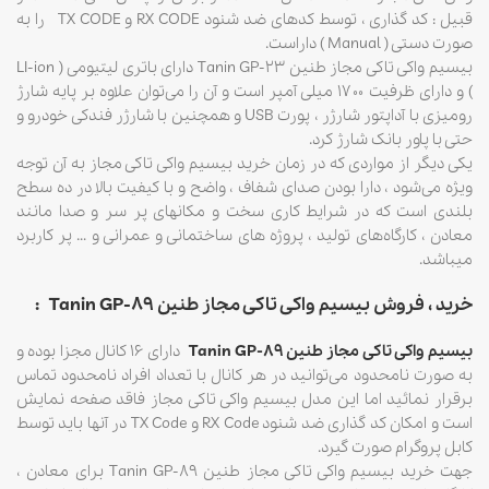
قبیل : کد گذاری ، توسط کدهای ضد شنود RX CODE و TX CODE را به
صورت دستی ( Manual ) داراست.
بیسیم واکی تاکی مجاز طنین Tanin GP-23 دارای باتری لیتیومی ( LI-ion
) و دارای ظرفیت ۱۷۰۰ میلی آمپر است و آن را می‌توان علاوه بر پایه شارژ
رومیزی با آداپتور شارژر ، پورت USB و همچنین با شارژر فندکی خودرو و
حتی با پاور بانک شارژ کرد.
یکی دیگر از مواردی که در زمان خرید بیسیم واکی تاکی مجاز به آن توجه
ویژه می‌شود ، دارا بودن صدای شفاف ، واضح و با کیفیت بالا در ده سطح
بلندی است که در شرایط کاری سخت و مکانهای پر سر و صدا مانند
معادن ، کارگاه‌های تولید ، پروژه های ساختمانی و عمرانی و … پر کاربرد
میباشد.
خرید ، فروش بیسیم واکی تاکی مجاز طنین Tanin GP-89
:
بیسیم واکی تاکی مجاز طنین Tanin GP-89
دارای ۱۶ کانال مجزا بوده و
به صورت نامحدود می‌توانید در هر کانال با تعداد افراد نامحدود تماس
برقرار نمائید اما این مدل بیسیم واکی تاکی مجاز فاقد صفحه نمایش
است و امکان کد گذاری ضد شنود RX Code و TX Code در آنها باید توسط
کابل پروگرام صورت گیرد.
جهت خرید بیسیم واکی تاکی مجاز طنین Tanin GP-89 برای معادن ،