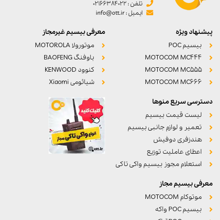
تلفن : 02166384022
ایمیل : info@ott.ir
پیشنهاد ویژه
معرفی بیسیم غیرمجاز
بیسیم POC
موتورولا MOTOROLA
MOTOCOM MC444
باوفنگ BAOFENG
MOTOCOM MC555
کنوود KENWOOD
MOTOCOM MC666
شیائومی Xiaomi
دسترسی سریع منوها
لیست قیمت بیسیم
تعمیر و لوازم جانبی بیسیم
هندزفری دوفیش
اعطای عاملیت توزیع
استعلام مجوز بیسیم واکی تاکی
معرفی بیسیم مجاز
موتوکام MOTOCOM
بیسیم POC واکه