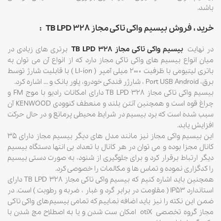
باشد.
خرید ، فروش بیسیم واکی تاکی مجاز TB LPD 328
:
در نهایت
بیسیم واکی تاکی مجاز TB LPD 328
برتری های زیادی در
میان انواع بیسیم های واکی تاکی مجاز دارد که از انواع آن می توان به
باتری لیتیومی با ظرفیت ۲۰۰۰ میلی آمپر ( LI-ion ) با قابلیت شارژ توسط
برق، Port USB Android ، شارژر فندکی خودرو، پاور بانک و … اشاره کرد.
بیسیم واکی تاکی مجاز TB LPD 328 دارای امکانات رادیو با موج FM و
چراغ قوه است و همچنین آنتن بلند و منعطف کنوودی KENWOOD آن
سبب شده است که برد بیسیم در شرایط محیطی پرمانع و در حال حرکت
افزایش یابد.
این بیسیم واکی مجاز نیز مانند مدل های دیگر بیسیم مجاز دارای ۳۵
کانال مجزا بوده و می توان در هر کانال با تعداد بی انتها دستگاه بیسیم
دیگر ارتباط برقرار کرد و برای جلوگیری از شنود، به صورت دستی بیسیم
را کدگزاری نموده و تماس ها و مکالمات را خصوصی کرد.
همچنین باید اشاره کنیم که بیسیم واکی تاکی مجاز TB LPD 328 دارای
استاندارد IP53 ( مقاومت در برابر گرد و غبار ، ضربه و رطوبت ) است. در
ضمن این نکته را نیز باید اضافه نماییم که تمامی بیسیم‌های واکی تاکی
مجاز گروه تخصصی otiX امکان ست شدن و یا به اصطلاح مچ شدن با