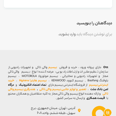
دیدگاهتان را بنویسید
برای نوشتن دیدگاه باید
وارد بشوید
.
Ott
دارای پروانه ورود ، خرید و فروش
بیسیم
واکی تاکی
و تجهیزات رادیویی از
سازمان تنظیم مقررات و ارتباطات رادیویی : عرضه کننده انواع بیسیم واکی تاکی
مجاز و تجهیزات رادیویی و مخابراتی ، بیسیم موتورولا MOTOROLA ، بیسیم
باوفنگ Baofeng , بیسیم کنوود KENWOOD ،
بیسیم هایترا Hytera
،
خرید
اینترنتی بیسیم
از فروشگاه اینترنتی بیسیم دارای
نماد اعتماد الکترونیک
و
درگاه
امن بانک ملت
،
تعمیر و لوازم جانبی بیسیم واکی تاکی
،
هندزفری بیسیم واکی
تاکی
و ارائه دهنده انواع بیسیم واکی تاکی مجاز به کلیه متقاضیان و همکاران محترم
با
قیمت همکاری
و ارسال به سراسر کشور.
آدرس : تهران ، میدان جمهوری ، برج
سهیل ، طبقه ششم ، واحد ۶۰۸