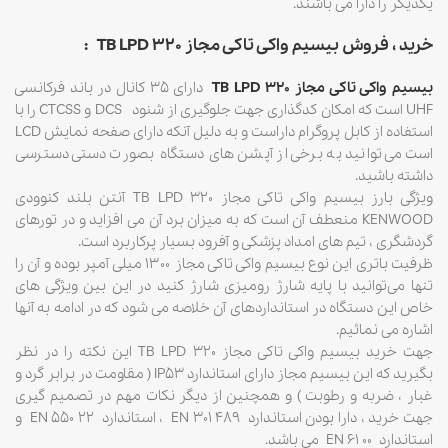
یکدیگر را دارا می باشند.
خرید ، فروش بیسیم واکی تاکی مجاز TB LPD 320
:
بیسیم واکی تاکی مجاز TB LPD 320
دارای ۳۵ کانال در باند فرکانسی
UHF است که امکان کدگذاری جهت جلوگیری از شنود DCS و CTCSS را با
استفاده از کابل پروگرام داراست و به دلیل آنکه دارای صفحه نمایش LCD
است می‌توانید به برخی از آپشن های دستگاه بصورت دستی دسترسی
داشته باشید.
ویژگی بارز بیسیم واکی تاکی مجاز TB LPD 320 آنتن بلند کنوودی
KENWOOD منعطف آن است که به میزان برد آن می افزاید و در تورهای
گردشگری ، تیم های امداد پزشکی و آفرود بسیار پرکاربرد است.
ظرفیت باتری این نوع بیسیم واکی تاکی مجاز ۱۳۰۰ میلی آمپر بوده و آن را
تنها می‌توانید با پایه شارژ رومیزی شارژ کنید در این بین ویژگی های
خاص این دستگاه در استانداردهای آن خلاصه می شود که در ادامه به آنها
اشاره می نمائیم.
جهت خرید بیسیم واکی تاکی مجاز TB LPD 320 این نکته را در نظر
بگیرید که این بیسیم مجاز دارای استاندارد IP53 ( مقاومت در برابر گرد و
غبار ، ضربه و رطوبت ) و همچنین از دیگر نکات مهم در تصمیم گیری
جهت خرید ، دارا بودن استاندارد EN 301 489 ، استاندارد EN 550 22 و
استاندارد EN 61 00 می باشد.