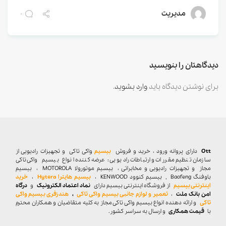
مدیریت
0
دیدگاهتان را بنویسید
برای نوشتن دیدگاه باید
وارد بشوید
.
Ott
دارای پروانه ورود ، خرید و فروش
بیسیم
واکی تاکی
و تجهیزات رادیویی از
سازمان تنظیم مقررات و ارتباطات رادیویی : عرضه کننده انواع بیسیم واکی تاکی
مجاز و تجهیزات رادیویی و مخابراتی ، بیسیم موتورولا MOTOROLA ، بیسیم
باوفنگ Baofeng , بیسیم کنوود KENWOOD ،
بیسیم هایترا Hytera
،
خرید
اینترنتی بیسیم
از فروشگاه اینترنتی بیسیم دارای
نماد اعتماد الکترونیک
و
درگاه
امن بانک ملت
،
تعمیر و لوازم جانبی بیسیم واکی تاکی
،
هندزفری بیسیم واکی
تاکی
و ارائه دهنده انواع بیسیم واکی تاکی مجاز به کلیه متقاضیان و همکاران محترم
با
قیمت همکاری
و ارسال به سراسر کشور.