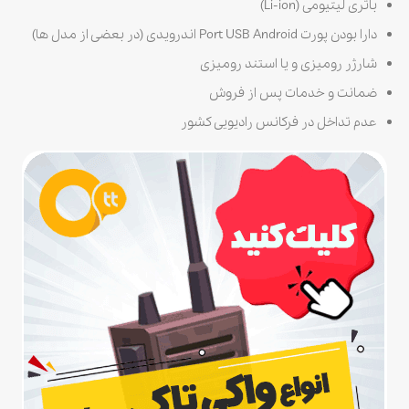
باتری لیتیومی (Li-ion)
دارا بودن پورت Port USB Android اندرویدی (در بعضی از مدل ها)
شارژر رومیزی و یا استند رومیزی
ضمانت و خدمات پس از فروش
عدم تداخل در فرکانس رادیویی کشور