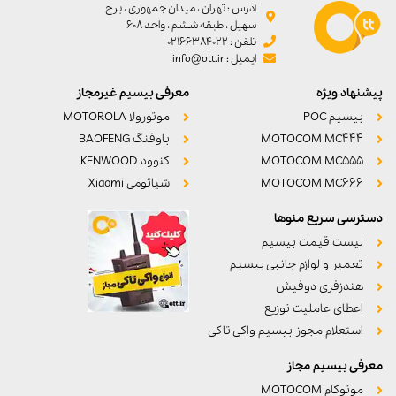
آدرس : تهران ، میدان جمهوری ، برج
سهیل ، طبقه ششم ، واحد ۶۰۸
تلفن : 02166384022
ایمیل : info@ott.ir
پیشنهاد ویژه
معرفی بیسیم غیرمجاز
بیسیم POC
موتورولا MOTOROLA
MOTOCOM MC444
باوفنگ BAOFENG
MOTOCOM MC555
کنوود KENWOOD
MOTOCOM MC666
شیائومی Xiaomi
دسترسی سریع منوها
لیست قیمت بیسیم
تعمیر و لوازم جانبی بیسیم
هندزفری دوفیش
اعطای عاملیت توزیع
استعلام مجوز بیسیم واکی تاکی
معرفی بیسیم مجاز
موتوکام MOTOCOM