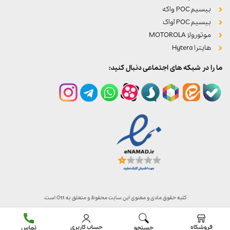
بیسیم POC واکه
بیسیم POC آواک
موتورولا MOTOROLA
هایترا Hytera
ما را در شبکه های اجتماعی دنبال کنید:
کلیه حقوق مادی و معنوی این سایت محفوظ و متعلق به Ott است.
فروشگاه
حساب کاربری
جستجو
تماس