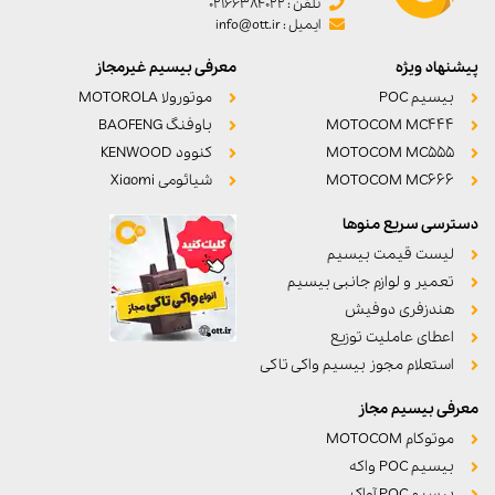
تلفن : 02166384022
ایمیل : info@ott.ir
پیشنهاد ویژه
معرفی بیسیم غیرمجاز
بیسیم POC
موتورولا MOTOROLA
MOTOCOM MC444
باوفنگ BAOFENG
MOTOCOM MC555
کنوود KENWOOD
MOTOCOM MC666
شیائومی Xiaomi
دسترسی سریع منوها
لیست قیمت بیسیم
تعمیر و لوازم جانبی بیسیم
هندزفری دوفیش
اعطای عاملیت توزیع
استعلام مجوز بیسیم واکی تاکی
معرفی بیسیم مجاز
موتوکام MOTOCOM
بیسیم POC واکه
بیسیم POC آواک