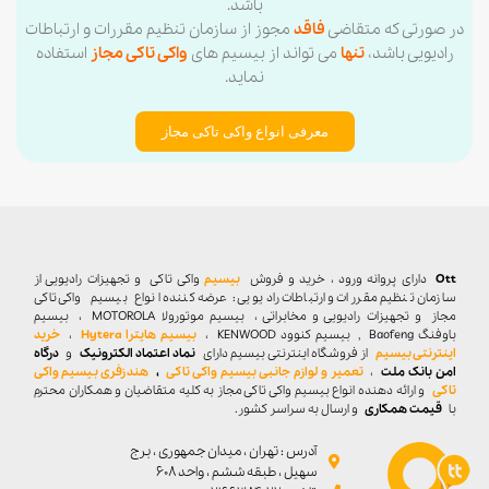
باشد.
در صورتی که متقاضی
فاقد
مجوز از سازمان تنظیم مقررات و ارتباطات
رادیویی باشد،
تنها
می تواند از بیسیم های
واکی تاکی مجاز
استفاده
نماید.
معرفی انواع واکی تاکی مجاز
Ott
دارای پروانه ورود ، خرید و فروش
بیسیم
واکی تاکی
و تجهیزات رادیویی از
سازمان تنظیم مقررات و ارتباطات رادیویی : عرضه کننده انواع بیسیم واکی تاکی
مجاز و تجهیزات رادیویی و مخابراتی ، بیسیم موتورولا MOTOROLA ، بیسیم
باوفنگ Baofeng , بیسیم کنوود KENWOOD ،
بیسیم هایترا Hytera
،
خرید
اینترنتی بیسیم
از فروشگاه اینترنتی بیسیم دارای
نماد اعتماد الکترونیک
و
درگاه
امن بانک ملت
،
تعمیر و لوازم جانبی بیسیم واکی تاکی
،
هندزفری بیسیم واکی
تاکی
و ارائه دهنده انواع بیسیم واکی تاکی مجاز به کلیه متقاضیان و همکاران محترم
با
قیمت همکاری
و ارسال به سراسر کشور.
آدرس : تهران ، میدان جمهوری ، برج
سهیل ، طبقه ششم ، واحد ۶۰۸