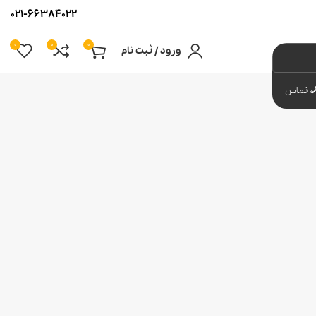
021-66384022
0
0
0
ورود / ثبت نام
تماس