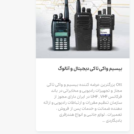
بیسیم واکی تاکی دیجیتال و آنالوگ
Ott بزرگترین عرضه کننده بیسیم و واکی تاکی
مجاز و تجهیزات رادیویی و مخابراتی در باند
فرکانس UHF , VHF در ایران دارای مجوز از
سازمان تنظیم مقررات و ارتباطات رادیویی و ارائه
دهنده ضمانت و خدمات پس از فروش ،
تعمیرات ، لوازم جانبی و انواع هندزفری
بادیگاردی …