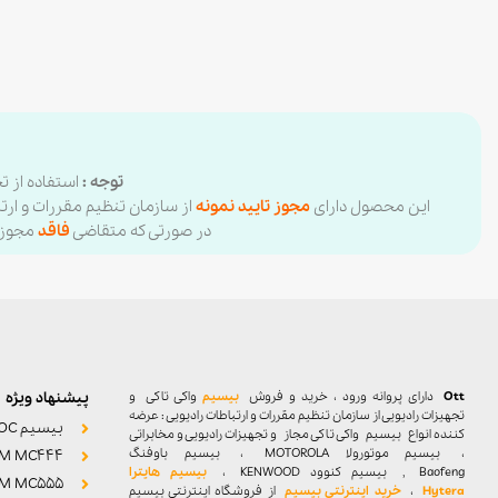
توجه :
استفاده از ت
این محصول دارای
مجوز تایید نمونه
از سازمان تنظیم مقررات و ارتبا
در صورتی که متقاضی
فاقد
مجوز ا
Ott
دارای پروانه ورود ، خرید و فروش
بیسیم
واکی تاکی
و
پیشنهاد ویژه
تجهیزات رادیویی از سازمان تنظیم مقررات و ارتباطات رادیویی : عرضه
بیسیم POC
کننده انواع بیسیم واکی تاکی مجاز و تجهیزات رادیویی و مخابراتی
، بیسیم موتورولا MOTOROLA ، بیسیم باوفنگ
M MC444
Baofeng , بیسیم کنوود KENWOOD ،
بیسیم هایترا
M MC555
Hytera
،
خرید اینترنتی بیسیم
از فروشگاه اینترنتی بیسیم