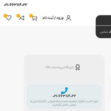
021-66384022
0
0
0
ورود / ثبت نام
تماس
دارای گارانتی و ضمانت Ott
021-66384022
جهت کسب اطلاع از تخفیف ها و شرایط فروش، با کارشناسان ما
تماس حاصل فرمایید