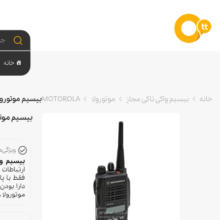
خانه
خانه
بیسیم واکی تاکی مجاز
موتورولا MOTOROLA
بیسیم موتورولا OROLA GP338
بیسیم موتورولا P338
ویژگی‌
بیسیم واکی تا
ارتباطات رادیویی دار
فقط با پا
دارا بودن
موتورولا Motorola GP338 میباشد.