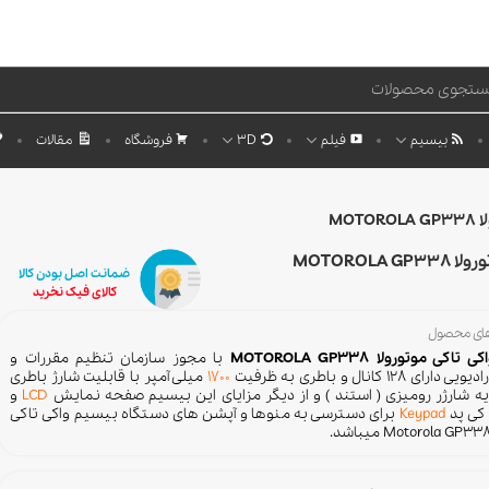
بیسیم
فیلم
3D
فروشگاه
مقالات
MOT
MOTOROLA G
ضمانت اصل بودن کالا
کالای فیک نخرید
های محصول
کی موتورولا MOTOROLA GP338
با مجوز سازمان تنظیم مقررات و
ای 128 کانال و باطری به ظرفیت
1700
میلی آمپر با قابلیت شارژ باطری
یه شارژر رومیزی ( استند ) و از دیگر مزایای این بیسیم صفحه نمایش
LCD
و
 کی پد
Keypad
برای دسترسی به منوها و آپشن های دستگاه بیسیم واکی تاکی