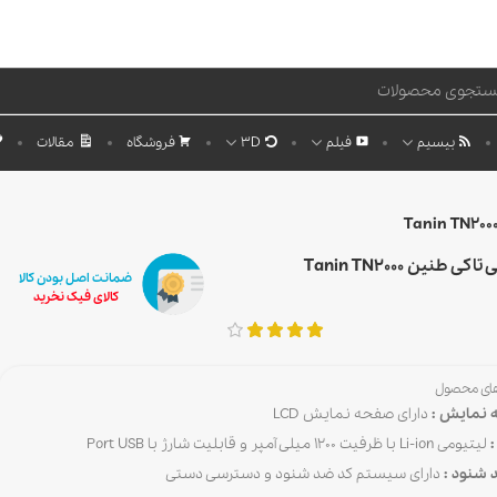
بیسیم
فیلم
3D
فروشگاه
مقالات
 طنین Tanin TN2000
ضمانت اصل بودن کالا
کالای فیک نخرید
های محصول
نمایش :
دارای صفحه نمایش LCD
:
لیتیومی Li-ion با ظرفیت 1200 میلی آمپر و قابلیت شارژ با Port USB
 شنود :
دارای سیستم کد ضد شنود و دسترسی دستی