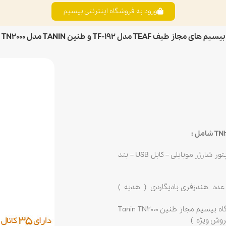
ورود به فروشگاه اینترنتی بیسیم
بیسیم های مجاز طیف TEAF مدل TF-192 و طنین TANIN مدل TN2000
یک دستگاه بیسیم مجاز طیف ( طنین ) بهمراه باطری لیتیومی – آنتن – آداپتور شارژر موبایلی – کابل USB – بند
کی تاکی مجاز طنین Tanin TN2000 بهمراه یک عدد هندزفری بادیگاردی ( هدیه )
با توجه به استقبال گسترده مصرف کنندگان محترم به ازای خرید هر دستگاه بیسیم مجاز طنین Tanin TN2000
روش ویژه )