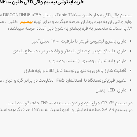
خرید اینترنتی بیسیم واکی تاکی طنین Tanin TN2000
بیسیم
لوازم جانبی آن به بهره برداران عرضه میگردد و برای تهیه
بیسیم
89 با امکانات منحصر به فرد بیشتر به شرح ذیل آماده عرضه میباشد :
دارای باطری لیتیومی قویتر با ظرفیت ۱۷۰۰ میلی آمپر
دارای بلندگو قویتر و صدای بلندتر و واضحتر در ده سطح بلندی
دارای پایه شارژر رومیزی ( استند رومیزی )
قابلیت شارژ باطری به تنهایی توسط کابل USB و پایه شارژر
تغییر فیزیکی دستگاه با استاندارد IP55 مقاومت در برابر گرد و غبار ، ضربه و رطوبت
دارای LED پنهان
در بیسیم GP-23 چراغ قوه و رادیو نسبت به TN2000 حذف گردیده است .
در بیسیم GP-89 صفحه نمایش و رادیو نسبت به TN2000 حذف گردیده است .