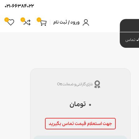
021-66384022
0
0
0
ورود / ثبت نام
تماس
دارای گارانتی و ضمانت Ott
0
تومان
جهت استعلام قیمت تماس بگیرید