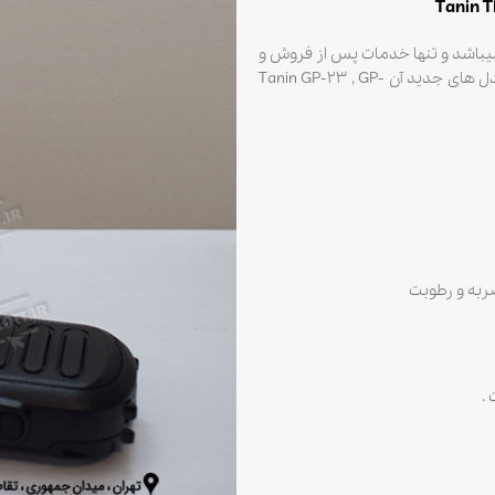
 واکی تاکی مجاز طنین Tanin TN2000 در سال ۱۳۹۷ DISCONTINUE میباشد و تنها خدمات پس از فروش و
طنین ، مدل های جدید آن Tanin GP-23 , GP-