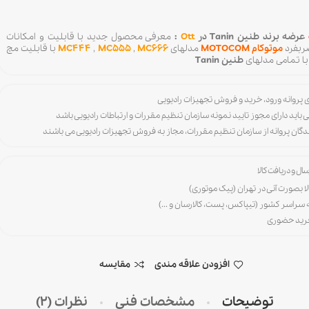
عرضه برند طنین Tanin در
Ott
:
معرفی محصول جدید با قابلیت و امکانات
بفرد
موتوکام MOTOCOM
مدلهای
MC666
,
MC555
,
MC444
با قابلیت مچ
ا تمامی مدلهای
طنین Tanin
ی باید دارای مجوز تایید نمونه سازمان تنظیم مقررات و ارتباطات رادیویی باشد
رندگان پروانه از سازمان تنظیم مقررات، مجاز به فروش تجهیزات رادیویی می باشند
ال و دریافت کالا
لا بصورت آنی در تهران (پیک موتوری)
ه سراسر کشور (تیپاکس، پست، کالارسان و ...)
خرید حضوری
افزودن علاقه مندی
مقایسه
توضیحات
مشخصات فنی
نظرات (2)