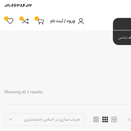
021-66384022
0
0
0
ورود / ثبت نام
تماس
Showing all 8 results
ه