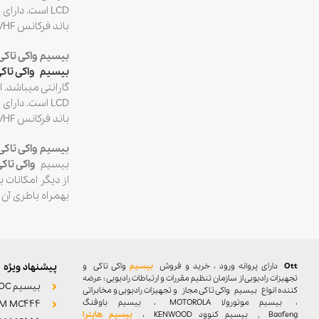
باند فرکانس VHF به میزان ۵ وات میباشد.
بیسیم واکی تاکی موتورولا  , P3688
بیسیم واکی تاکی
گارانتی میباشد. ا
باند فرکانس VHF به میزان ۵ وات میباشد. مجهز به GPS , Bluetooth میباشد.
بیسیم واکی تاکی موتورولا 00
بیسیم
واکی تاک
بهمراه باطری آن ۴۰۶ گرم میباشد. قابلیت اتصال به فرستنده مادر و توان خروجی در باند فرکانس UHF به میزان ۴ وات و در باند فرکانس VHF به میزان ۵ وات میباشد
Ott
دارای پروانه ورود ، خرید و فروش
بیسیم
واکی تاکی
و
پیشنهاد ویژه
تجهیزات رادیویی از سازمان تنظیم مقررات و ارتباطات رادیویی : عرضه
بیسیم POC
کننده انواع بیسیم واکی تاکی مجاز و تجهیزات رادیویی و مخابراتی
، بیسیم موتورولا MOTOROLA ، بیسیم باوفنگ
M MC444
Baofeng , بیسیم کنوود KENWOOD ،
بیسیم هایترا