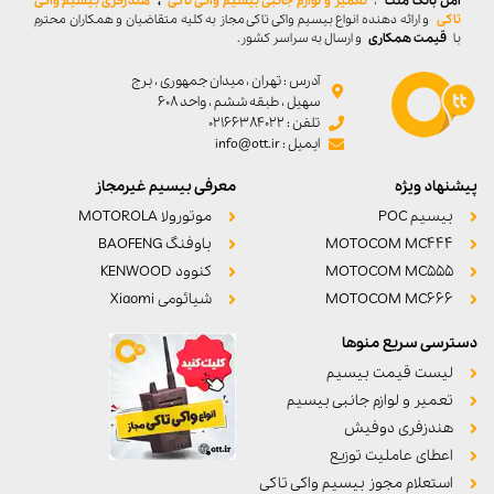
امن بانک ملت
،
تعمیر و لوازم جانبی بیسیم واکی تاکی
،
هندزفری بیسیم واکی
تاکی
و ارائه دهنده انواع بیسیم واکی تاکی مجاز به کلیه متقاضیان و همکاران محترم
با
قیمت همکاری
و ارسال به سراسر کشور.
آدرس : تهران ، میدان جمهوری ، برج
سهیل ، طبقه ششم ، واحد ۶۰۸
تلفن : 02166384022
ایمیل : info@ott.ir
پیشنهاد ویژه
معرفی بیسیم غیرمجاز
بیسیم POC
موتورولا MOTOROLA
MOTOCOM MC444
باوفنگ BAOFENG
MOTOCOM MC555
کنوود KENWOOD
MOTOCOM MC666
شیائومی Xiaomi
دسترسی سریع منوها
لیست قیمت بیسیم
تعمیر و لوازم جانبی بیسیم
هندزفری دوفیش
اعطای عاملیت توزیع
استعلام مجوز بیسیم واکی تاکی