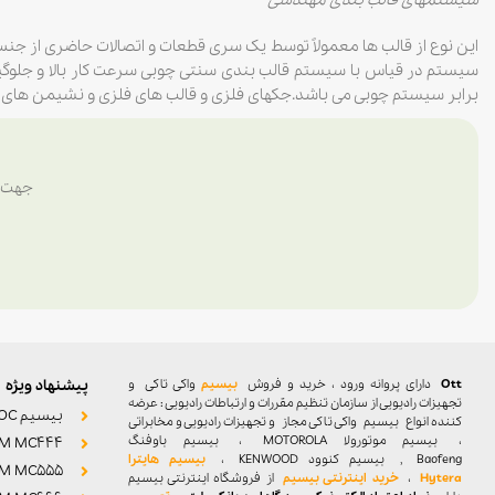
سیستمهای قالب بندی مهندسی
این نوع از قالب ها معمولاً توسط یک سری قطعات و اتصالات حاضری از جنس
سیستم در قیاس با سیستم قالب بندی سنتی چوبی سرعت کار بالا و جلوگیر
برابر سیستم چوبی می باشد.جکهای فلزی و قالب های فلزی و نشیمن های خ
جهت د
Ott
دارای پروانه ورود ، خرید و فروش
بیسیم
واکی تاکی
و
پیشنهاد ویژه
تجهیزات رادیویی از سازمان تنظیم مقررات و ارتباطات رادیویی : عرضه
بیسیم POC
کننده انواع بیسیم واکی تاکی مجاز و تجهیزات رادیویی و مخابراتی
، بیسیم موتورولا MOTOROLA ، بیسیم باوفنگ
M MC444
Baofeng , بیسیم کنوود KENWOOD ،
بیسیم هایترا
M MC555
Hytera
،
خرید اینترنتی بیسیم
از فروشگاه اینترنتی بیسیم