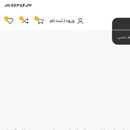
021-66384022
0
0
0
ورود / ثبت نام
تماس