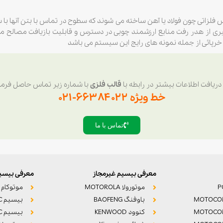
 فلزاتی چون فولاد یا آهن ساخته می شوند که سطوح در تماس با بتن آنها با 
ی از هدر رفت منابع ارزشمند چوبی در دسترس و قابلیت بازیافت مصالح مورد
رپائی از جمله نمونه های رایج این سیستم می باشد
ریافت اطلاعات بیشتر در رابطه با
قالب فلزی
با شماره زیر تماس حاصل فرمای
خط ویژه ۶۶۳۸۴۰۲۲-۰۲۱
تماس با ما
معرفی بیسیم غیرمجاز
معرفی بیسیم
موتورولا MOTOROLA
موتوکام MOTOCOM
MOTOCO
باوفنگ BAOFENG
بیسیم POC واکه
MOTOCO
کنوود KENWOOD
بیسیم POC آواک