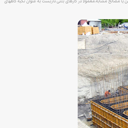
ا مصالح مشابه.معمولاً در کارهای بتنی داربست به عنوان تکیه گاههای