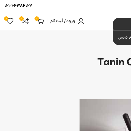
021-66384022
0
0
0
ورود / ثبت نام
تماس