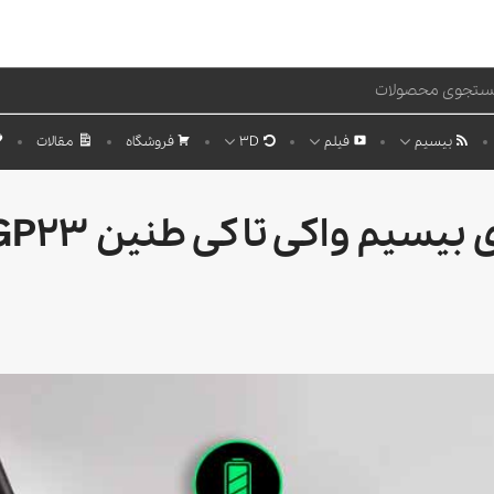
بیسیم
فیلم
3D
فروشگاه
مقالات
م واکی تاکی طنین Tanin GP23