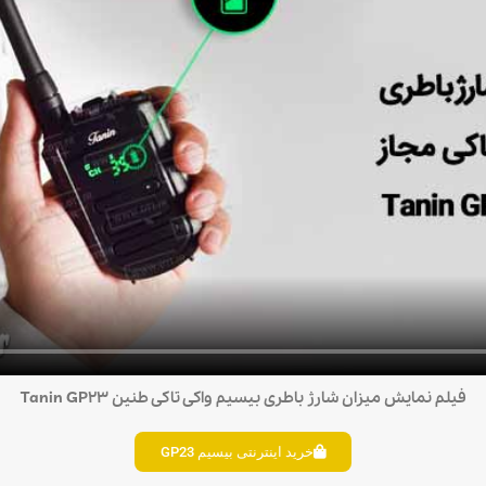
فیلم نمایش میزان شارژ باطری بیسیم واکی تاکی طنین Tanin GP23
خرید اینترنتی بیسیم GP23