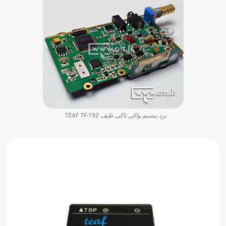
برد بیسیم واکی تاکی طیف TEAF TF-192