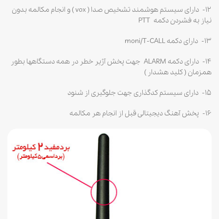
۱۲- دارای سیستم هوشمند تشخیص صدا ( vox ) و انجام مکالمه بدون
نیاز به فشردن دکمه PTT
۱۳- دارای دکمه moni/T-CALL
۱۴- دارای دکمه ALARM جهت پخش آژیر خطر در همه دستگاهها بطور
همزمان ( کلید هشدار )
۱۵- دارای سیستم کدگذاری جهت جلوگیری از شنود
۱۶- پخش آهنگ دیجیتالی قبل از انجام هر مکالمه