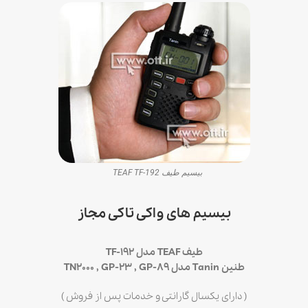
بیسیم طیف TEAF TF-192
بیسیم های واکی تاکی مجاز
طیف TEAF مدل TF-192
طنین Tanin مدل TN2000 , GP-23 , GP-89
( دارای یکسال گارانتی و خدمات پس از فروش )