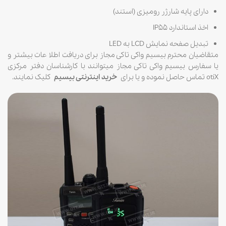
دارای پایه شارژر رومیزی (استند)
اخذ استاندارد IP55
تبدیل صفحه نمایش LCD به LED
متقاضیان محترم بیسیم واکی تاکی مجاز برای دریافت اطلا عات بیشتر و
یا سفارس بیسیم واکی تاکی مجاز میتوانند با کارشناسان دفتر مرکزی
otiX تماس حاصل نموده و یا برای
خرید اینترنتی بیسیم
کلیک نمایند.