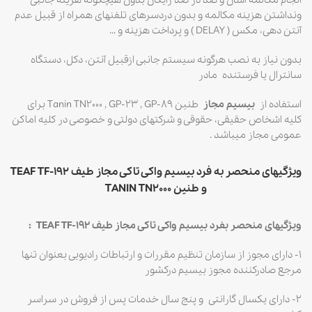
انجام مکالمه آسان و صد در صد رایگان بدون هیچگونه هزینه جانبی
ونداشتن هزینه مکالمه و بدون دردسرهای تلفنهای همراه از قبیل عدم
آنتن دهی، مکس ( DELAY ) و پرداخت هزینه و …
بدون نیاز به نصب هرگونه سیستم جانبی ازقبیل آنتن، دکل، دستگاه
سانترال یا فرستنده مادر
استفاده از
بیسیم مجاز
طنین Tanin TN2000 , GP-23 , GP-89 برای
کلیه اشخاص حقیقی، حقوقی و شرکتهای دولتی و خصوصی در کلیه اماکن
عمومی مجاز میباشد .
ویژگیهای منحصر به فرد بیسیم واکی تاکی مجاز طیف TEAF TF-192
و طنین TANIN TN2000
ویژگیهای منحصر بفرد بیسیم واکی تاکی مجاز طیف TEAF TF-192 :
۱- دارای مجوز از سازمان تنظیم مقررات و ارتباطات رادیویی بعنوان تنها
مرجع صادرکننده مجوز بیسیم درکشور
۲- دارای یکسال گارانتی و پنج سال خدمات پس از فروش در سراسر