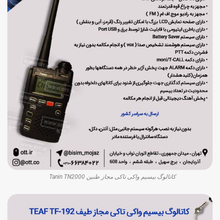
کاتالوگ بیسیم واکی تاکی مجاز طنین Tanin TN2000