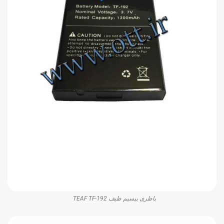
باطری بیسیم طیف TEAF TF-192