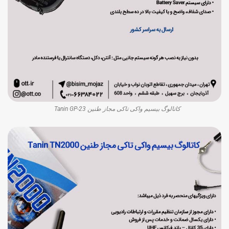
کاتالوگ بیسیم واکی تاکی مجاز طنین Tanin GP-23