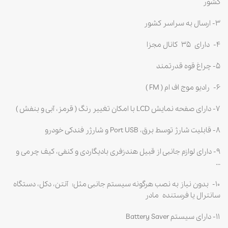
کشور
۳- ارسال به سراسر کشور
۴- دارای
۳۵
کانال مجزا
۵- چراغ قوه قدرتمند
۶- رادیو موج اف ام ( FM )
۷- دارای صفحه نمایش LCD با امکان تغییر رنگ ( قرمز، آبی و بنفش )
۸- قابلیت شارژ توسط برق، Port USB و شارژر فندکی خودرو
۹- دارای لوازم جانبی از قبیل هندزفری بادیگاردی و کنفی، کیف چرمی و
…
۱۰- بدون نیاز به نصب هرگونه سیستم جانبی مثل: آنتن، دکل، دستگاه
سانترال یا فرستنده مادر
۱۱- دارای سیستم Battery Saver