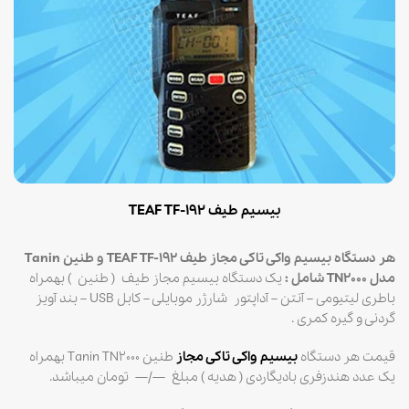
بیسیم طیف TEAF TF-192
هر دستگاه بیسیم واکی تاکی مجاز طیف TEAF TF-192 و طنین Tanin
مدل TN2000 شامل :
یک دستگاه بیسیم مجاز طیف ( طنین ) بهمراه
باطری لیتیومی – آنتن – آداپتور شارژر موبایلی – کابل USB – بند آویز
گردنی و گیره کمری .
قیمت هر دستگاه
بیسیم واکی تاکی مجاز
طنین Tanin TN2000 بهمراه
یک عدد هندزفری بادیگاردی ( هدیه ) مبلغ —/— تومان میباشد.