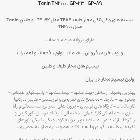
Tanin TN2000 , GP-23 , GP-89
بیسیم های واکی تاکی مجاز طیف
TEAF مدل TF-192 و طنین Tanin
مدل TN2000
دارای پروانه عرضه خدمات
ورود ، خرید ، فروش ، خدمات ، لوازم ، قطعات و تعمیرات
بیسیم های مجاز طیف و طنین
اولین بیسیم مجاز در ایران
بهترین وسیله ارتباطی جهت هتلها – بیمارستانها – پارکینگهای طبقاتی –
رستورانها – تالارها – مجتمع های تفریحی و توریستی – هایپر مارکتها
کارخانجات – کارگاه های تولیدی – پروژه های عمرانی، ساختمانی و راه
سازی – هماهنگی کارگاههای ساختمانی – ارتباط پرسنل تاور کرین و
ریگرها – ارتباط در مسافرت و رفتن به کوه، جنگل، اسکی، تورهای
تفریحی، طبیعت گردی و Off road و همچنین مصارف شخصی و …